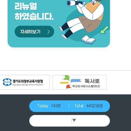
이
정
다
전
지
음
Today
149명
Total
440258명
Select Language
▼