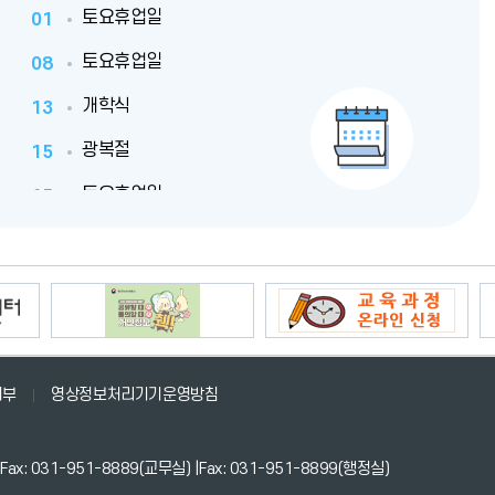
기
토요휴업일
01
달
달
토요휴업일
08
개학식
13
광복절
15
토요휴업일
15
대체공휴일
17
대체공휴일
17
토요휴업일
22
토요휴업일
29
거부
영상정보처리기기운영방침
: Fax: 031-951-8889(교무실) |Fax: 031-951-8899(행정실)