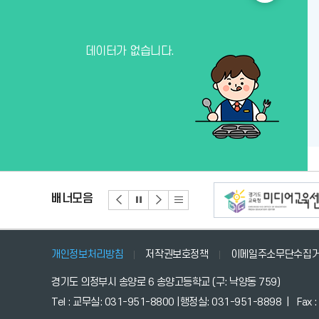
늘
의
데이터가 없습니다.
식
단
더
보
기
배너모음
개인정보처리방침
저작권보호정책
이메일주소무단수집
경기도 의정부시 송양로 6 송양고등학교 (구: 낙양동 759)
Tel : 교무실: 031-951-8800 |행정실: 031-951-8898 | Fax 