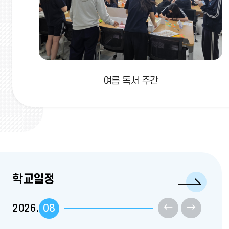
여름 독서 주간
학
학교일정
교
일
정
이
다
2026.
08
더
보
전
음