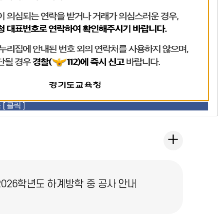
비
비
비
 클릭 ]
주
주
주
얼
얼
얼
가
이
정
다
정
전
지
음
통
2026학년도 하계방학 중 공사 안내
신