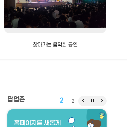
찾아가는 음악회 공연
팝업존
2
팝
팝
팝
2
업
업
업
존
존
존