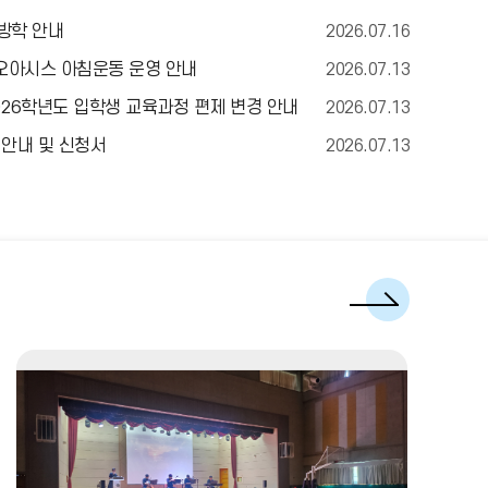
문
 방학 안내
2026.07.16
게
-오아시스 아침운동 운영 안내
2026.07.13
시
2026학년도 입학생 교육과정 편제 변경 안내
2026.07.13
글
 안내 및 신청서
2026.07.13
더
보
기
포
토
갤
러
리
더
보
기