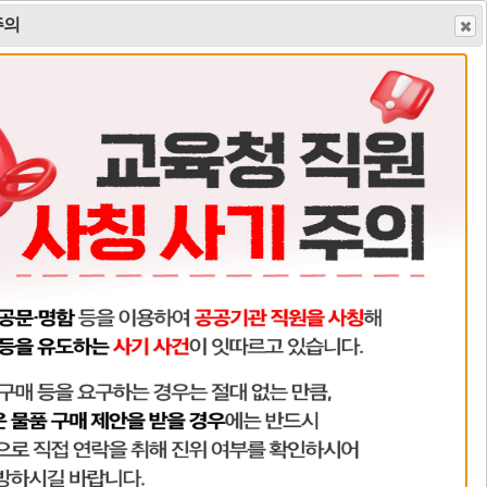
주의
그인
회원가입
사이트맵
학교평가
급식게시판
시설개방