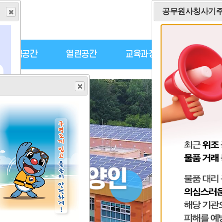
공무원사칭사기
홈
로
알림공간
열린공간
교육과정
진로진학